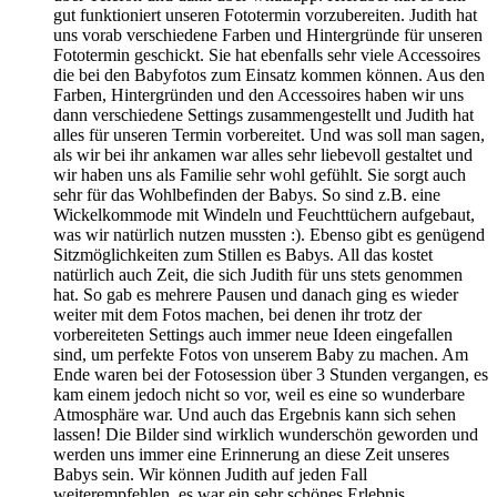
gut funktioniert unseren Fototermin vorzubereiten. Judith hat
uns vorab verschiedene Farben und Hintergründe für unseren
Fototermin geschickt. Sie hat ebenfalls sehr viele Accessoires
die bei den Babyfotos zum Einsatz kommen können. Aus den
Farben, Hintergründen und den Accessoires haben wir uns
dann verschiedene Settings zusammengestellt und Judith hat
alles für unseren Termin vorbereitet. Und was soll man sagen,
als wir bei ihr ankamen war alles sehr liebevoll gestaltet und
wir haben uns als Familie sehr wohl gefühlt. Sie sorgt auch
sehr für das Wohlbefinden der Babys. So sind z.B. eine
Wickelkommode mit Windeln und Feuchttüchern aufgebaut,
was wir natürlich nutzen mussten :). Ebenso gibt es genügend
Sitzmöglichkeiten zum Stillen es Babys. All das kostet
natürlich auch Zeit, die sich Judith für uns stets genommen
hat. So gab es mehrere Pausen und danach ging es wieder
weiter mit dem Fotos machen, bei denen ihr trotz der
vorbereiteten Settings auch immer neue Ideen eingefallen
sind, um perfekte Fotos von unserem Baby zu machen. Am
Ende waren bei der Fotosession über 3 Stunden vergangen, es
kam einem jedoch nicht so vor, weil es eine so wunderbare
Atmosphäre war. Und auch das Ergebnis kann sich sehen
lassen! Die Bilder sind wirklich wunderschön geworden und
werden uns immer eine Erinnerung an diese Zeit unseres
Babys sein. Wir können Judith auf jeden Fall
weiterempfehlen, es war ein sehr schönes Erlebnis.