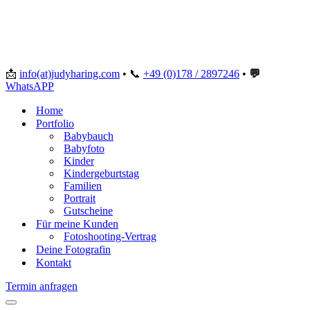
📩
info(at)judyharing.com
•
📞
+49 (0)178 / 2897246
•
💬
WhatsAPP
Home
Portfolio
Babybauch
Babyfoto
Kinder
Kindergeburtstag
Familien
Portrait
Gutscheine
Für meine Kunden
Fotoshooting-Vertrag
Deine Fotografin
Kontakt
Termin anfragen
Navigationsmenü