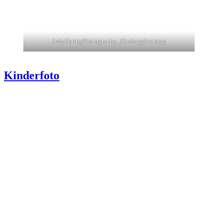
JudyHaringPhotography_Kindergeburtstag
Kinderfoto