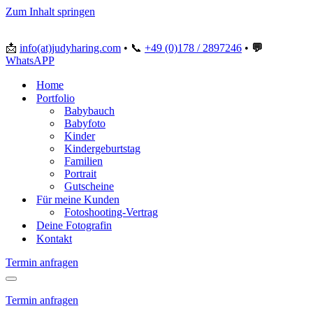
Zum Inhalt springen
📩
info(at)judyharing.com
•
📞
+49 (0)178 / 2897246
•
💬
WhatsAPP
Home
Portfolio
Babybauch
Babyfoto
Kinder
Kindergeburtstag
Familien
Portrait
Gutscheine
Für meine Kunden
Fotoshooting-Vertrag
Deine Fotografin
Kontakt
Termin anfragen
Navigationsmenü
Termin anfragen