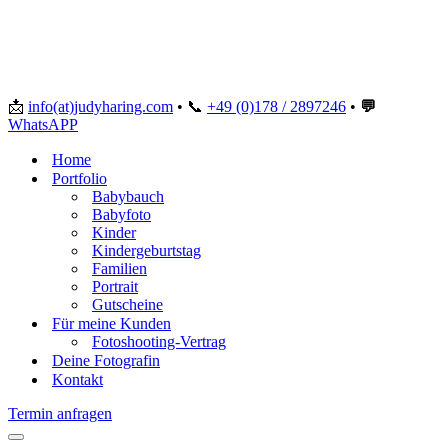
📩
info(at)judyharing.com
•
📞
+49 (0)178 / 2897246
•
💬
WhatsAPP
Home
Portfolio
Babybauch
Babyfoto
Kinder
Kindergeburtstag
Familien
Portrait
Gutscheine
Für meine Kunden
Fotoshooting-Vertrag
Deine Fotografin
Kontakt
Termin anfragen
Navigationsmenü