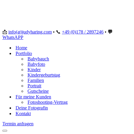
📩
info(at)judyharing.com
•
📞
+49 (0)178 / 2897246
•
💬
WhatsAPP
Home
Portfolio
Babybauch
Babyfoto
Kinder
Kindergeburtstag
Familien
Portrait
Gutscheine
Für meine Kunden
Fotoshooting-Vertrag
Deine Fotografin
Kontakt
Termin anfragen
Navigationsmenü