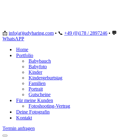
📩
info(at)judyharing.com
•
📞
+49 (0)178 / 2897246
•
💬
WhatsAPP
Home
Portfolio
Babybauch
Babyfoto
Kinder
Kindergeburtstag
Familien
Portrait
Gutscheine
Für meine Kunden
Fotoshooting-Vertrag
Deine Fotografin
Kontakt
Termin anfragen
Navigationsmenü