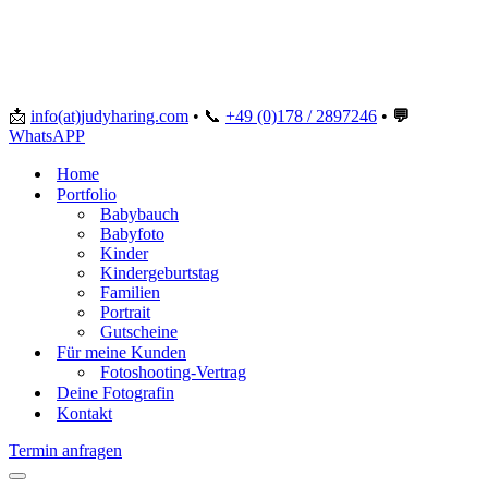
📩
info(at)judyharing.com
•
📞
+49 (0)178 / 2897246
•
💬
WhatsAPP
Home
Portfolio
Babybauch
Babyfoto
Kinder
Kindergeburtstag
Familien
Portrait
Gutscheine
Für meine Kunden
Fotoshooting-Vertrag
Deine Fotografin
Kontakt
Termin anfragen
Navigationsmenü