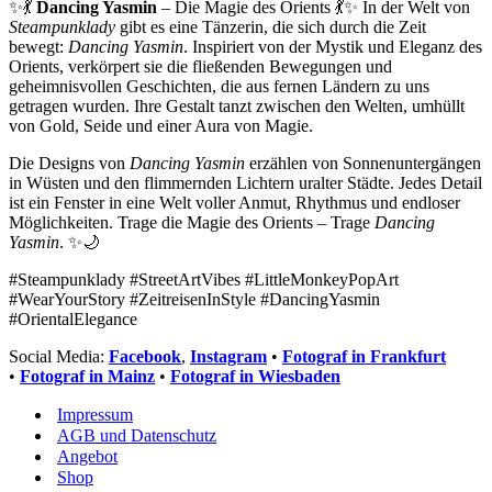
✨💃
Dancing Yasmin
– Die Magie des Orients 💃✨ In der Welt von
Steampunklady
gibt es eine Tänzerin, die sich durch die Zeit
bewegt:
Dancing Yasmin
. Inspiriert von der Mystik und Eleganz des
Orients, verkörpert sie die fließenden Bewegungen und
geheimnisvollen Geschichten, die aus fernen Ländern zu uns
getragen wurden. Ihre Gestalt tanzt zwischen den Welten, umhüllt
von Gold, Seide und einer Aura von Magie.
Die Designs von
Dancing Yasmin
erzählen von Sonnenuntergängen
in Wüsten und den flimmernden Lichtern uralter Städte. Jedes Detail
ist ein Fenster in eine Welt voller Anmut, Rhythmus und endloser
Möglichkeiten. Trage die Magie des Orients – Trage
Dancing
Yasmin
. ✨🌙
#Steampunklady #StreetArtVibes #LittleMonkeyPopArt
#WearYourStory #ZeitreisenInStyle #DancingYasmin
#OrientalElegance
Social Media:
Facebook
,
Instagram
•
Fotograf in Frankfurt
•
Fotograf in Mainz
•
Fotograf in Wiesbaden
Impressum
AGB und Datenschutz
Angebot
Shop