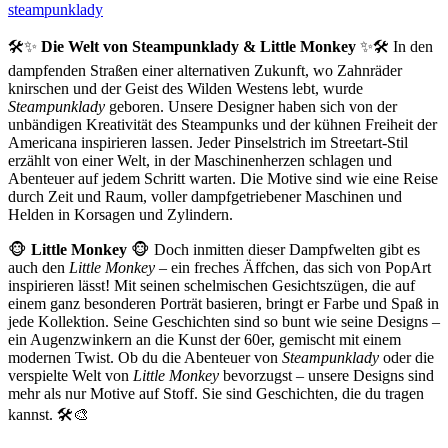
steampunklady
🛠️✨
Die Welt von Steampunklady & Little Monkey
✨🛠️ In den
dampfenden Straßen einer alternativen Zukunft, wo Zahnräder
knirschen und der Geist des Wilden Westens lebt, wurde
Steampunklady
geboren. Unsere Designer haben sich von der
unbändigen Kreativität des Steampunks und der kühnen Freiheit der
Americana inspirieren lassen. Jeder Pinselstrich im Streetart-Stil
erzählt von einer Welt, in der Maschinenherzen schlagen und
Abenteuer auf jedem Schritt warten. Die Motive sind wie eine Reise
durch Zeit und Raum, voller dampfgetriebener Maschinen und
Helden in Korsagen und Zylindern.
🐵
Little Monkey
🐵 Doch inmitten dieser Dampfwelten gibt es
auch den
Little Monkey
– ein freches Äffchen, das sich von PopArt
inspirieren lässt! Mit seinen schelmischen Gesichtszügen, die auf
einem ganz besonderen Porträt basieren, bringt er Farbe und Spaß in
jede Kollektion. Seine Geschichten sind so bunt wie seine Designs –
ein Augenzwinkern an die Kunst der 60er, gemischt mit einem
modernen Twist. Ob du die Abenteuer von
Steampunklady
oder die
verspielte Welt von
Little Monkey
bevorzugst – unsere Designs sind
mehr als nur Motive auf Stoff. Sie sind Geschichten, die du tragen
kannst. 🛠️🎨