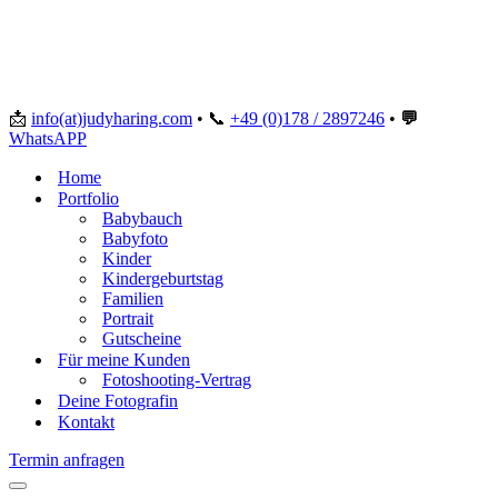
📩
info(at)judyharing.com
•
📞
+49 (0)178 / 2897246
•
💬
WhatsAPP
Home
Portfolio
Babybauch
Babyfoto
Kinder
Kindergeburtstag
Familien
Portrait
Gutscheine
Für meine Kunden
Fotoshooting-Vertrag
Deine Fotografin
Kontakt
Termin anfragen
Navigationsmenü