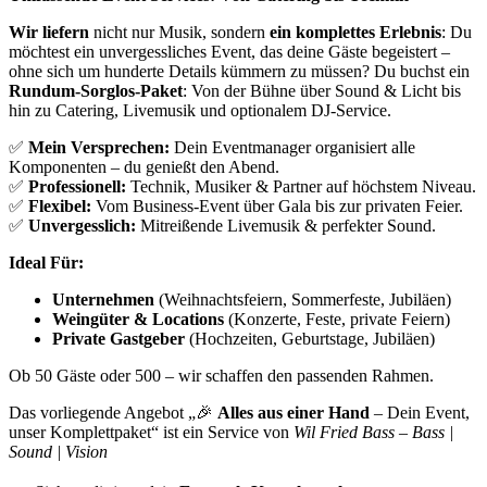
Wir liefern
nicht nur Musik, sondern
ein komplettes Erlebnis
: Du
möchtest ein unvergessliches Event, das deine Gäste begeistert –
ohne sich um hunderte Details kümmern zu müssen? Du buchst ein
Rundum-Sorglos-Paket
: Von der Bühne über Sound & Licht bis
hin zu Catering, Livemusik und optionalem DJ-Service.
✅
Mein Versprechen
:
Dein Eventmanager organisiert alle
Komponenten – du genießt den Abend.
✅
Professionell:
Technik, Musiker & Partner auf höchstem Niveau.
✅
Flexibel:
Vom Business-Event über Gala bis zur privaten Feier.
✅
Unvergesslich:
Mitreißende Livemusik & perfekter Sound.
Ideal Für:
Unternehmen
(Weihnachtsfeiern, Sommerfeste, Jubiläen)
Weingüter & Locations
(Konzerte, Feste, private Feiern)
Private Gastgeber
(Hochzeiten, Geburtstage, Jubiläen)
Ob 50 Gäste oder 500 – wir schaffen den passenden Rahmen.
Das vorliegende Angebot „🎉
Alles aus einer Hand
– Dein Event,
unser Komplettpaket“ ist ein Service von
Wil Fried Bass – Bass |
Sound | Vision