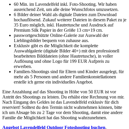
60 Min. im Lavendelfeld inkl. Foto-Shooting. Wir haben
ausreichend Zeit, um alle deine Wunschfotos umzusetzen.
6 Bilder deiner Wahl als digitale Dateien zum Download
hochauflösend. Zukauf weiterer Dateien in diesem Paket zu je
35 Euro möglich, inkl. Hautretusche und Ausdruck auf
Premium Silk Papier in der Größe 13 cm×19 cm.
passwortgeschützte Online-Galerie zur Auswahl der
Lieblingsbilder bequem von zuhause aus.
Exklusiv gibt es die Möglichkeit die komplette
Auswahlgalerie (digitale Bilder 40+) mit den professionell
bearbeiteten Bilddateien (ohne Hautretusche), in voller
Auflösung und ohne Logo für 199 EUR Aufpreis zu
erwerben.
Familien-Shootings sind für Eltern und Kinder ausgelegt, für
mehr als 5 Personen und andere Familienkonstellationen
erstelle ich gerne ein individuelles Angebot.
Eine Anzahlung auf das Shooting in Höhe von 50 EUR ist vor
Antritt des Shootings zu leisten. Du erhälst eine Rechnung von mir.
Nach Eingang des Geldes ist das Lavendelfeld exklusiv für dich
reserviert! Solltest du den Termin nicht wahrnehmen können, bitte
ich um Absage bis zu 2 Tage vor dem Shooting, damit eine andere
Familie die Möglichkeit hat das Shooting wahrzunehmen.
Angebot Lavendelfeld Outdoor Fotoshooting buchen
.