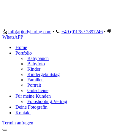
📩
info(at)judyharing.com
•
📞
+49 (0)178 / 2897246
•
💬
WhatsAPP
Home
Portfolio
Babybauch
Babyfoto
Kinder
Kindergeburtstag
Familien
Portrait
Gutscheine
Für meine Kunden
Fotoshooting-Vertrag
Deine Fotografin
Kontakt
Termin anfragen
Navigationsmenü