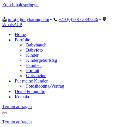
Zum Inhalt springen
📩
info(at)judyharing.com
•
📞
+49 (0)178 / 2897246
•
💬
WhatsAPP
Home
Portfolio
Babybauch
Babyfoto
Kinder
Kindergeburtstag
Familien
Portrait
Gutscheine
Für meine Kunden
Fotoshooting-Vertrag
Deine Fotografin
Kontakt
Termin anfragen
Navigationsmenü
Termin anfragen