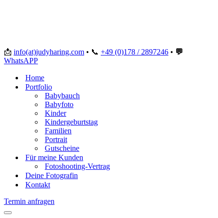
📩
info(at)judyharing.com
•
📞
+49 (0)178 / 2897246
•
💬
WhatsAPP
Home
Portfolio
Babybauch
Babyfoto
Kinder
Kindergeburtstag
Familien
Portrait
Gutscheine
Für meine Kunden
Fotoshooting-Vertrag
Deine Fotografin
Kontakt
Termin anfragen
Navigationsmenü