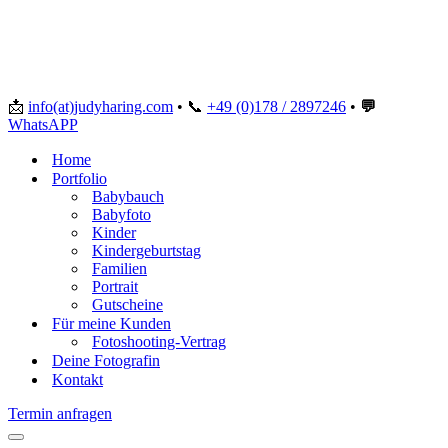
📩
info(at)judyharing.com
•
📞
+49 (0)178 / 2897246
•
💬
WhatsAPP
Home
Portfolio
Babybauch
Babyfoto
Kinder
Kindergeburtstag
Familien
Portrait
Gutscheine
Für meine Kunden
Fotoshooting-Vertrag
Deine Fotografin
Kontakt
Termin anfragen
Navigationsmenü