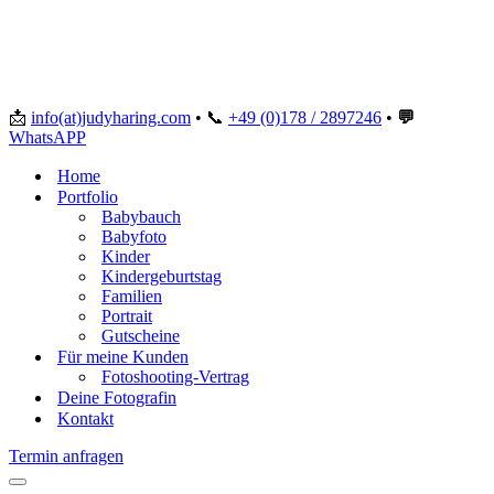
📩
info(at)judyharing.com
•
📞
+49 (0)178 / 2897246
•
💬
WhatsAPP
Home
Portfolio
Babybauch
Babyfoto
Kinder
Kindergeburtstag
Familien
Portrait
Gutscheine
Für meine Kunden
Fotoshooting-Vertrag
Deine Fotografin
Kontakt
Termin anfragen
Navigationsmenü