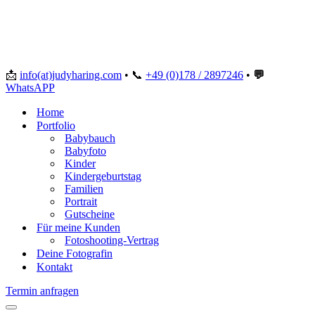
📩
info(at)judyharing.com
•
📞
+49 (0)178 / 2897246
•
💬
WhatsAPP
Home
Portfolio
Babybauch
Babyfoto
Kinder
Kindergeburtstag
Familien
Portrait
Gutscheine
Für meine Kunden
Fotoshooting-Vertrag
Deine Fotografin
Kontakt
Termin anfragen
Navigationsmenü