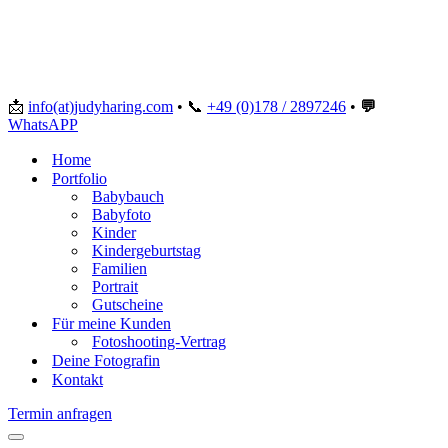
📩
info(at)judyharing.com
•
📞
+49 (0)178 / 2897246
•
💬
WhatsAPP
Home
Portfolio
Babybauch
Babyfoto
Kinder
Kindergeburtstag
Familien
Portrait
Gutscheine
Für meine Kunden
Fotoshooting-Vertrag
Deine Fotografin
Kontakt
Termin anfragen
Navigationsmenü